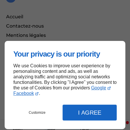
Accueil
Contactez-nous
Mentions légales
Plan du site
Your privacy is our priority
We use Cookies to improve user experience by
Haut de page
personalising content and ads, as well as
analyzing traffic and optimizing social networks
functionalities. By clicking "I Agree" you consent to
the use of Cookies from our providers
Google
Facebook
.
I AGREE
Customize
Menu
infos
Devis