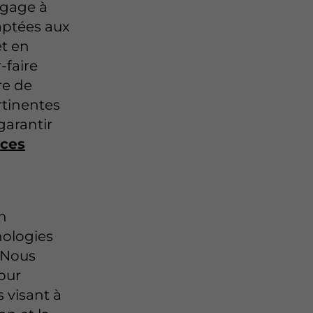
ngage à
aptées aux
et en
-faire
re de
tinentes
garantir
rces
n
nologies
 Nous
our
 visant à