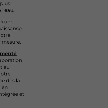
 plus
l'eau.
li une
naissance
notre
r mesure.
imenté
,
aboration
t au
Notre
e dès la
e en
ntégrée et