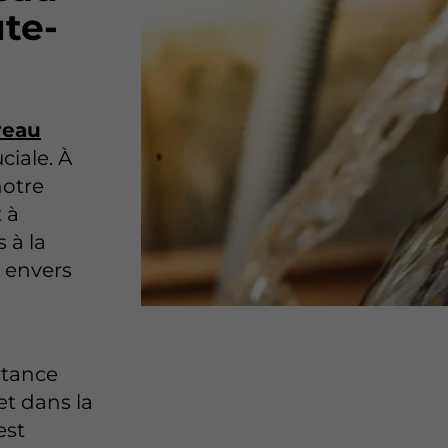
te-
reau
uciale. À
notre
 à
 à la
 envers
rtance
et dans la
est