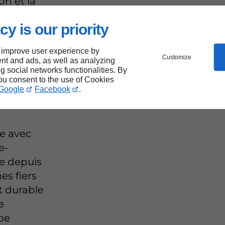
on et la
cy is our priority
 improve user experience by
ude
Customize
nt and ads, as well as analyzing
ng social networks functionalities. By
 en
you consent to the use of Cookies
Google
Facebook
.
e avec
e-
le depuis
s fiers
t durable
e
pe